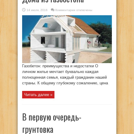
к
14 июля, 2016
Комментарии
отключены
записи
Дома
из
газобетона
Газобетон: преимущества и недостатки О
личном жилье мечтает буквально каждая
полноценная семья, каждый гражданин нашей
страны. К общему глубокому сожалению, цена
Читать далее »
В первую очередь-
грунтовка