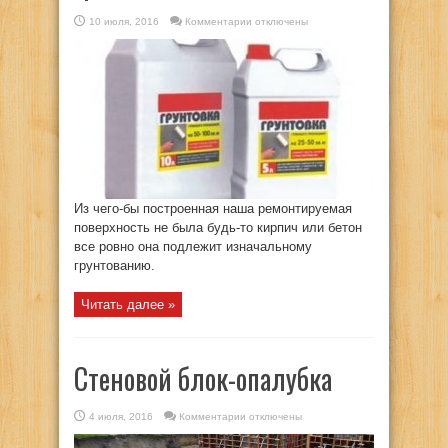
к
10 июля, 2016
Комментарии
отключены
записи
В
первую
очередь-
грунтовка
Из чего-бы построенная наша ремонтируемая
поверхность не была будь-то кирпич или бетон
все ровно она подлежит изначальному
грунтованию.
Читать далее »
Стеновой блок-опалубка
к
4 июля, 2016
Комментарии
отключены
записи
Стеновой