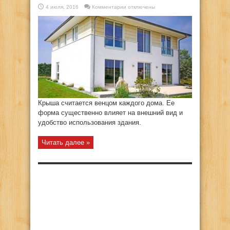
к
4 июля, 2016
Комментарии
отключены
записи
Дома
с
плоскими
крышами.
Интересные
проекты
Крыша считается венцом каждого дома. Ее
форма существенно влияет на внешний вид и
удобство использования здания.
Читать далее »