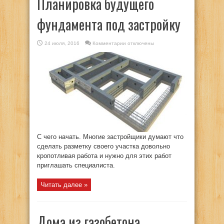
Планировка будущего
фундамента под застройку
к
24 июля, 2016
Комментарии
отключены
записи
Планировка
будущего
фундамента
под
застройку
С чего начать. Многие застройщики думают что
сделать разметку своего участка довольно
кропотливая работа и нужно для этих работ
приглашать специалиста.
Читать далее »
Дома из газобетона