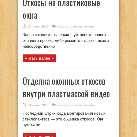
Откосы на пластиковые
окна
к
13 июля, 2019
Комментарии
отключены
записи
Откосы
Завершающим ступенью в установке нового
на
пластиковые
оконного проёма либо ремонте старого, позже
окна
непосредственно
Читать далее »
Отделка оконных откосов
внутри пластмассой видео
к
13 июля, 2019
Комментарии
отключены
записи
Отделка
Последний штрих хода монтирования новых
оконных
откосов
стеклопакетов — это обшивка откосов. Они
внутри
нужны не
пластмассой
видео
Читать далее »