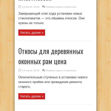
к
13 июля, 2019
Комментарии
отключены
записи
Отделка
Завершающий этап хода установки новых
дверных
откосов
стеклопакетов — это обшивка откосов. Они
пластмассой
нужны не только
Читать далее »
Откосы для деревянных
оконных рам цена
к
13 июля, 2019
Комментарии
отключены
записи
Откосы
Окончательным ступенью в установке нового
для
деревянных
оконного проёма или проведении ремонта
оконных
старого,
рам
цена
Читать далее »