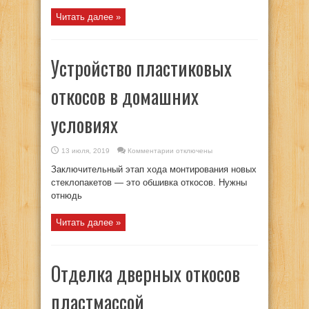
Читать далее »
Устройство пластиковых
откосов в домашних
условиях
к
13 июля, 2019
Комментарии
отключены
записи
Устройство
Заключительный этап хода монтирования новых
пластиковых
откосов
стеклопакетов — это обшивка откосов. Нужны
в
отнюдь
домашних
условиях
Читать далее »
Отделка дверных откосов
пластмассой