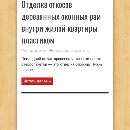
Отделка откосов
деревянных оконных рам
внутри жилой квартиры
пластиком
к
13 июля, 2019
Комментарии
отключены
записи
Отделка
Последний штрих процесса установки новых
откосов
деревянных
стеклопакетов — это отделка откосов. Нужны
оконных
они не
рам
внутри
жилой
квартиры
Читать далее »
пластиком