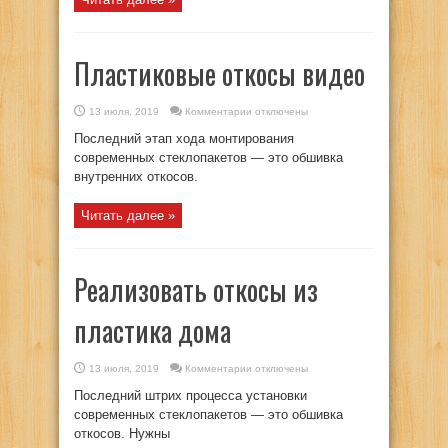
Пластиковые откосы видео
к
13 июля, 2019
Комментарии
отключены
записи
Пластиковые
Последний этап хода монтирования
откосы
видео
современных стеклопакетов — это обшивка
внутренних откосов.
Читать далее »
Реализовать откосы из
пластика дома
к
13 июля, 2019
Комментарии
отключены
записи
Реализовать
Последний штрих процесса установки
откосы
из
современных стеклопакетов — это обшивка
пластика
откосов. Нужны
дома