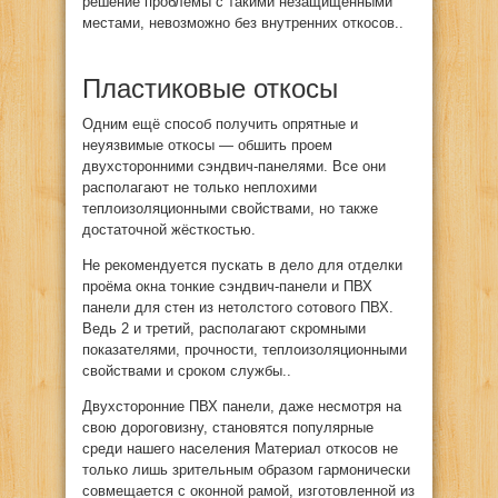
решение проблемы с такими незащищёнными
местами, невозможно без внутренних откосов..
Пластиковые откосы
Одним ещё способ получить опрятные и
неуязвимые откосы — обшить проем
двухсторонними сэндвич-панелями. Все они
располагают не только неплохими
теплоизоляционными свойствами, но также
достаточной жёсткостью.
Не рекомендуется пускать в дело для отделки
проёма окна тонкие сэндвич-панели и ПВХ
панели для стен из нетолстого сотового ПВХ.
Ведь 2 и третий, располагают скромными
показателями, прочности, теплоизоляционными
свойствами и сроком службы..
Двухсторонние ПВХ панели, даже несмотря на
свою дороговизну, становятся популярные
среди нашего населения Материал откосов не
только лишь зрительным образом гармонически
совмещается с оконной рамой, изготовленной из