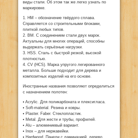
виды стали. Об этом так же легко узнать по
маркировке.
1. HM – обозначение твёрдого сплава.
Справляется со строительными блоками,
плиткой любых типов.
2. BM. С соединением стали двух марок.
Актуальны для многих операций, способны
выдержать серьёзные нагрузки.
3. HSS. Сталь с быстрой резкой, высокой
плотностью.
4. CV (НCS). Марка упругого легированного
металла. Больше подходит для дерева и
композитных изделий на его основе.
Иностранные названия позволяют определиться
с назначением полотен:
• Acrylic. Для поликарбоната и плексигласа.
• Soft-material. Резина и ковры.
• Plaster. Faber. Стеклопластик.
• Metal. Для жести и трубы, профилей.
• Alu – алюминиевый вариант.
• Inox – для нержавейки.
• Hardwood. Панели с ламинацией, дерево