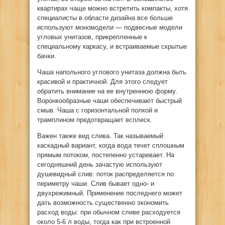
квартирах чаще можно встретить компакты, хотя
специалисты в области дизайна все больше
используют мономодели — подвесные модели
угловых унитазов, прикрепленные к
специальному каркасу, и встраиваемые скрытые
бачки.
Чаша напольного углового унитаза должна быть
красивой и практичной. Для этого следует
обратить внимание на ее внутреннюю форму.
Воронкообразные чаши обеспечивают быстрый
смыв. Чаша с горизонтальной полкой и
трамплином предотвращает всплеск.
Важен также вид слива. Так называемый
каскадный вариант, когда вода течет сплошным
прямым потоком, постепенно устаревает. На
сегодняшний день зачастую используют
душевидный слив: поток распределяется по
периметру чаши. Слив бывает одно- и
двухрежимный. Применение последнего может
дать возможность существенно экономить
расход воды: при обычном сливе расходуется
около 5-6 л воды, тогда как при встроенной