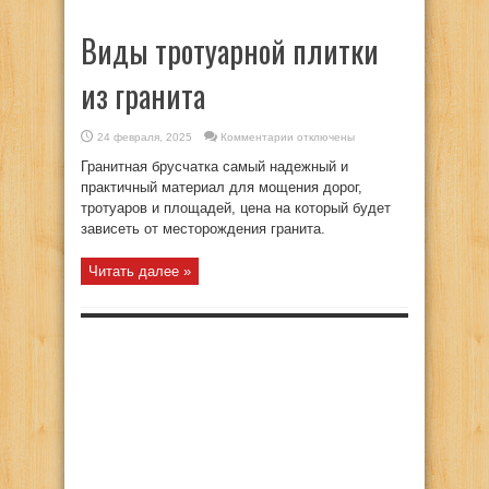
Виды тротуарной плитки
из гранита
к
24 февраля, 2025
Комментарии
отключены
записи
Виды
Гранитная брусчатка самый надежный и
тротуарной
плитки
практичный материал для мощения дорог,
из
тротуаров и площадей, цена на который будет
гранита
зависеть от месторождения гранита.
Читать далее »