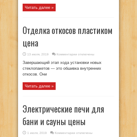
Читать далее »
Отделка откосов пластиком
цена
к
13 июля, 2019
Комментарии
отключены
записи
Отделка
Завершающий этап хода установки новых
откосов
пластиком
стеклопакетов — это обшивка внутренних
цена
откосов. Они
Читать далее »
Электрические печи для
бани и сауны цены
к
1 июля, 2019
Комментарии
отключены
записи