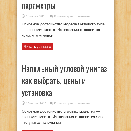
параметры
к
10 июня, 2016
Комментарии
отключены
записи
Угловые
Основное достоинство моделей углового типа
унитазы
—
— экономия места. Из названия становится
Сравнение
ясно, что угловой
цен,
отзывы
и
параметры
Читать далее »
Напольный угловой унитаз:
как выбрать, цены и
установка
к
10 июня, 2016
Комментарии
отключены
записи
Напольный
Основное достоинство угловых моделей —
угловой
унитаз:
экономия места. Из названия становится ясно,
как
что унитаз напольный
выбрать,
цены
и