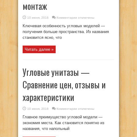
монтаж
к
10 июня, 2016
Комментарии
отключены
записи
Унитаз
Ключевая особенность угловых моделей —
с
угловым
получения больше пространства. Из названия
бачком:
становится ясно, что
как
выбрать,
цены
и
Читать далее »
монтаж
Угловые унитазы —
Сравнение цен, отзывы и
характеристики
к
10 июня, 2016
Комментарии
отключены
записи
Угловые
Главное преимущество угловой модели —
унитазы
—
экономия места. Как становится понятно из
Сравнение
названия, что напольный
цен,
отзывы
и