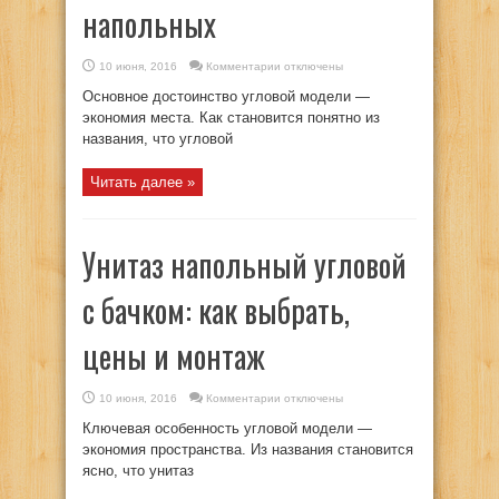
напольных
к
10 июня, 2016
Комментарии
отключены
записи
Угловой
Основное достоинство угловой модели —
унитаз,
цена
экономия места. Как становится понятно из
унитазов
названия, что угловой
угловых
напольных
Читать далее »
Унитаз напольный угловой
c бачком: как выбрать,
цены и монтаж
к
10 июня, 2016
Комментарии
отключены
записи
Унитаз
Ключевая особенность угловой модели —
напольный
угловой
экономия пространства. Из названия становится
c
ясно, что унитаз
бачком:
как
выбрать,