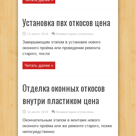
Установка пвх откосов цена
к
13 июля, 2019
Комментарии
отключены
записи
Установка
Завершающим этапом в установке нового
пвх
откосов
оконного проёма или проведении ремонта
цена
старого, после
Читать далее »
Отделка оконных откосов
внутри пластиком цена
к
13 июля, 2019
Комментарии
отключены
записи
Отделка
Окончательным этапом в монтаже нового
оконных
откосов
оконного проёма или же ремонте старого, позже
внутри
непосредственно
пластиком
цена