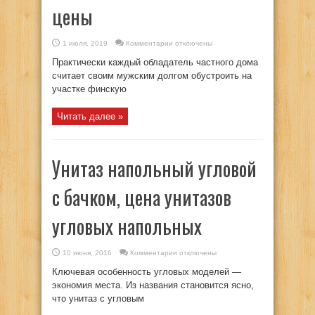
цены
к
1 июля, 2019
Комментарии
отключены
записи
Печи
Практически каждый обладатель частного дома
для
бани
считает своим мужским долгом обустроить на
и
участке финскую
сауны
цены
Читать далее »
Унитаз напольный угловой
c бачком, цена унитазов
угловых напольных
к
10 июня, 2016
Комментарии
отключены
записи
Унитаз
Ключевая особенность угловых моделей —
напольный
угловой
экономия места. Из названия становится ясно,
c
что унитаз с угловым
бачком,
цена
унитазов