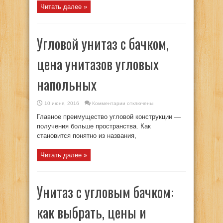
цены
Читать далее »
и
монтаж
Угловой унитаз с бачком,
цена унитазов угловых
напольных
к
10 июня, 2016
Комментарии
отключены
записи
Угловой
Главное преимущество угловой конструкции —
унитаз
с
получения больше пространства. Как
бачком,
становится понятно из названия,
цена
унитазов
угловых
напольных
Читать далее »
Унитаз с угловым бачком:
как выбрать, цены и