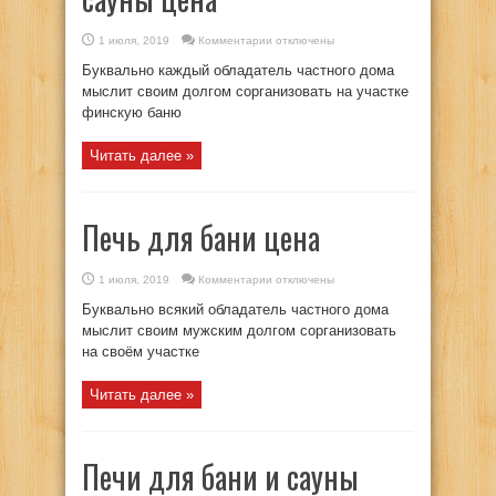
к
1 июля, 2019
Комментарии
отключены
записи
Электрическая
Буквально каждый обладатель частного дома
печь
для
мыслит своим долгом сорганизовать на участке
сауны
финскую баню
цена
Читать далее »
Печь для бани цена
к
1 июля, 2019
Комментарии
отключены
записи
Печь
Буквально всякий обладатель частного дома
для
бани
мыслит своим мужским долгом сорганизовать
цена
на своём участке
Читать далее »
Печи для бани и сауны