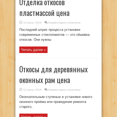
Отделка откосов
пластмассой цена
к
13 июля, 2019
Комментарии
отключены
записи
Отделка
Последний штрих процесса установки
откосов
пластмассой
современных стеклопакетов — это обшивка
цена
откосов. Они нужны
Читать далее »
Откосы для деревянных
оконных рам цена
к
13 июля, 2019
Комментарии
отключены
записи
Откосы
Окончательным ступенью в установке нового
для
деревянных
оконного проёма или проведении ремонта
оконных
старого,
рам
цена
Читать далее »