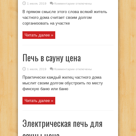
к
1 июля, 2019
Комментарии
отключены
записи
Печи
В прямом смысле этого слова всякий житель
для
сауны
частного дома считает своим долгом
электрические
сорганизовать на участке
в
цена
Читать далее »
Печь в сауну цена
к
1 июля, 2019
Комментарии
отключены
записи
Печь
Практически каждый жилец частного дома
в
сауну
мыслит своим долгом обустроить по месту
цена
финскую баню или баню
Читать далее »
Электрическая печь для
сауны цена