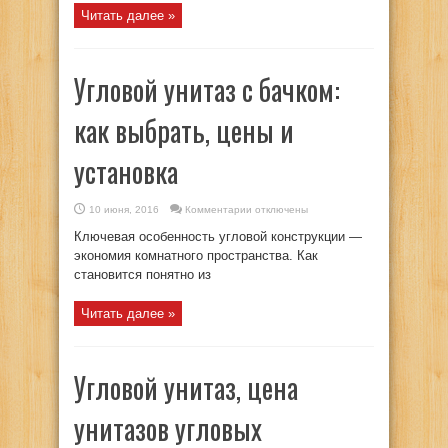
угловых
Читать далее »
напольных
Угловой унитаз с бачком:
как выбрать, цены и
установка
к
10 июня, 2016
Комментарии
отключены
записи
Угловой
Ключевая особенность угловой конструкции —
унитаз
с
экономия комнатного пространства. Как
бачком:
становится понятно из
как
выбрать,
цены
и
Читать далее »
установка
Угловой унитаз, цена
унитазов угловых