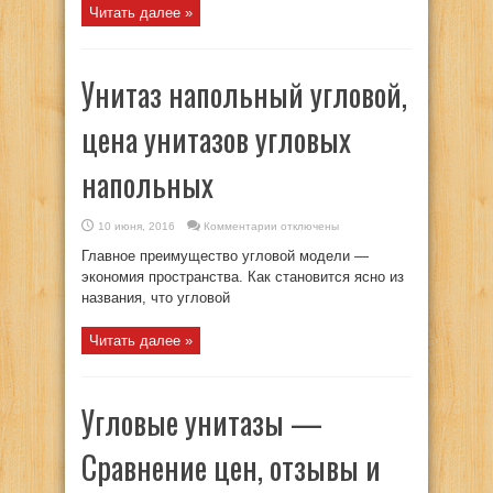
характеристики
Читать далее »
Унитаз напольный угловой,
цена унитазов угловых
напольных
к
10 июня, 2016
Комментарии
отключены
записи
Унитаз
Главное преимущество угловой модели —
напольный
угловой,
экономия пространства. Как становится ясно из
цена
названия, что угловой
унитазов
угловых
напольных
Читать далее »
Угловые унитазы —
Сравнение цен, отзывы и