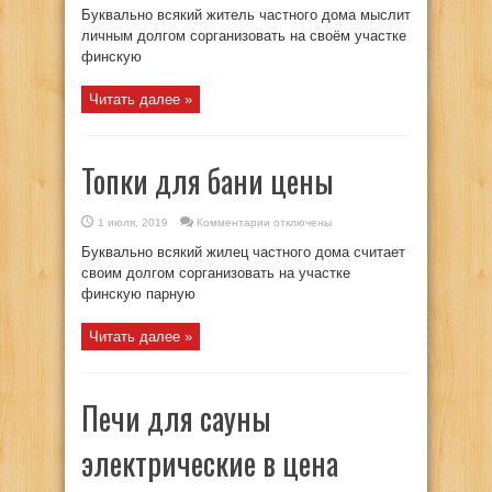
Электрические
Буквально всякий житель частного дома мыслит
печи
для
личным долгом сорганизовать на своём участке
бани
финскую
и
сауны
цены
Читать далее »
Топки для бани цены
к
1 июля, 2019
Комментарии
отключены
записи
Топки
Буквально всякий жилец частного дома считает
для
бани
своим долгом сорганизовать на участке
цены
финскую парную
Читать далее »
Печи для сауны
электрические в цена