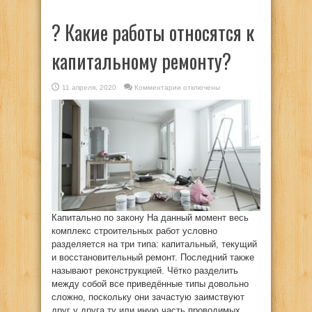
?️ Какие работы относятся к
капитальному ремонту?
к
11 апреля, 2020
Комментарии
отключены
записи
?️
Какие
работы
относятся
к
капитальному
ремонту?
Капитально по закону На данный момент весь
комплекс строительных работ условно
разделяется на три типа: капитальный, текущий
и восстановительный ремонт. Последний также
называют реконструкцией. Чётко разделить
между собой все приведённые типы довольно
сложно, поскольку они зачастую заимствуют
друг у друга ту или иную часть проводимых