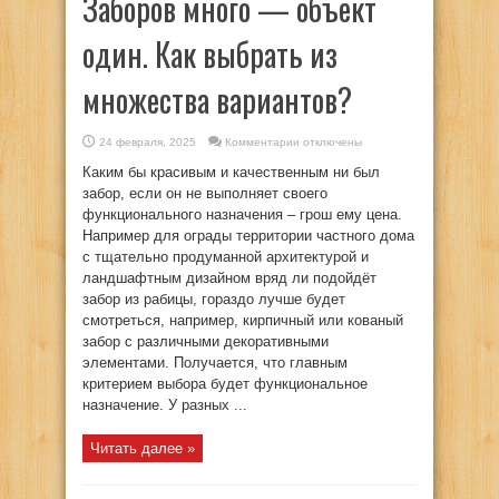
Заборов много — объект
один. Как выбрать из
множества вариантов?
к
24 февраля, 2025
Комментарии
отключены
записи
Заборов
Каким бы красивым и качественным ни был
много
—
забор, если он не выполняет своего
объект
функционального назначения – грош ему цена.
один.
Как
Например для ограды территории частного дома
выбрать
из
с тщательно продуманной архитектурой и
множества
ландшафтным дизайном вряд ли подойдёт
вариантов?
забор из рабицы, гораздо лучше будет
смотреться, например, кирпичный или кованый
забор с различными декоративными
элементами. Получается, что главным
критерием выбора будет функциональное
назначение. У разных ...
Читать далее »