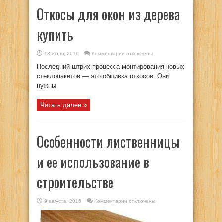
Откосы для окон из дерева
купить
к
13 июля, 2019
Комментарии
отключены
записи
Откосы
Последний штрих процесса монтирования новых
для
окон
стеклопакетов — это обшивка откосов. Они
из
нужны
дерева
купить
Читать далее »
Особенности лиственницы
и ее использование в
строительстве
к
9 августа, 2016
Комментарии
отключены
записи
Особенности
лиственницы