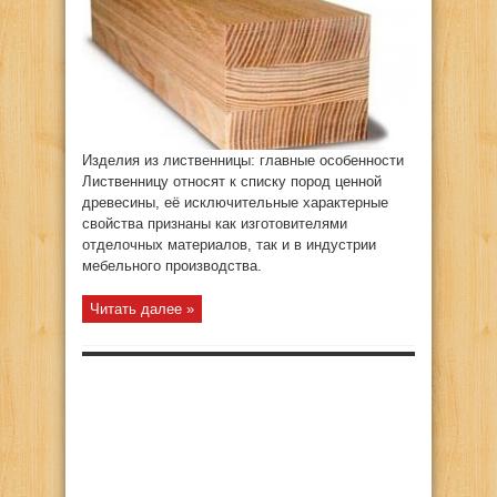
и
ее
использование
в
строительстве
Изделия из лиственницы: главные особенности
Лиственницу относят к списку пород ценной
древесины, её исключительные характерные
свойства признаны как изготовителями
отделочных материалов, так и в индустрии
мебельного производства.
Читать далее »