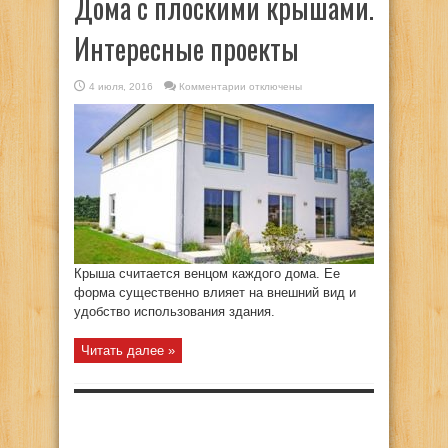
Дома с плоскими крышами.
Интересные проекты
к
4 июля, 2016
Комментарии
отключены
записи
Дома
с
плоскими
крышами.
Интересные
проекты
Крыша считается венцом каждого дома. Ее
форма существенно влияет на внешний вид и
удобство использования здания.
Читать далее »