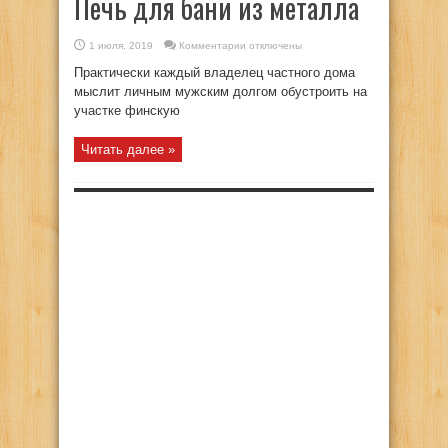
Печь для бани из металла
к
1 июля, 2019
Комментарии
отключены
записи
Печь
Практически каждый владелец частного дома
для
бани
мыслит личным мужским долгом обустроить на
из
участке финскую
металла
Читать далее »