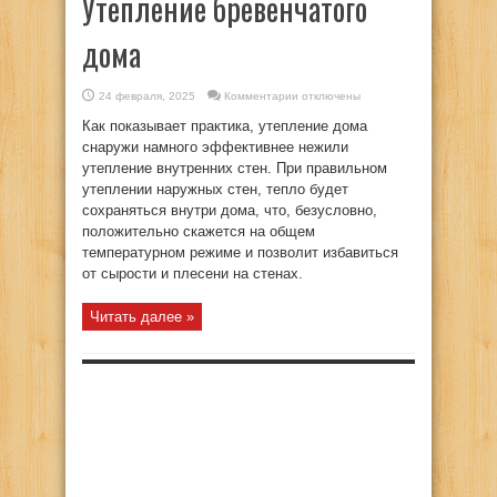
Утепление бревенчатого
дома
к
24 февраля, 2025
Комментарии
отключены
записи
Утепление
Как показывает практика, утепление дома
бревенчатого
дома
снаружи намного эффективнее нежили
утепление внутренних стен. При правильном
утеплении наружных стен, тепло будет
сохраняться внутри дома, что, безусловно,
положительно скажется на общем
температурном режиме и позволит избавиться
от сырости и плесени на стенах.
Читать далее »