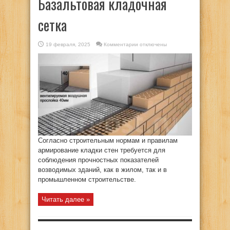
Базальтовая кладочная
сетка
к
19 февраля, 2025
Комментарии
отключены
записи
Базальтовая
кладочная
сетка
Согласно строительным нормам и правилам
армирование кладки стен требуется для
соблюдения прочностных показателей
возводимых зданий, как в жилом, так и в
промышленном строительстве.
Читать далее »