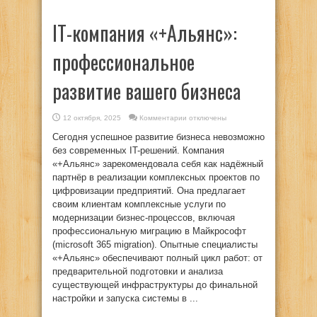
IT-компания «+Альянс»:
профессиональное
развитие вашего бизнеса
к
12 октября, 2025
Комментарии
отключены
записи
IT-
Сегодня успешное развитие бизнеса невозможно
компания
«+Альянс»:
без современных IT-решений. Компания
профессиональное
«+Альянс» зарекомендовала себя как надёжный
развитие
вашего
партнёр в реализации комплексных проектов по
бизнеса
цифровизации предприятий. Она предлагает
своим клиентам комплексные услуги по
модернизации бизнес-процессов, включая
профессиональную миграцию в Майкрософт
(microsoft 365 migration). Опытные специалисты
«+Альянс» обеспечивают полный цикл работ: от
предварительной подготовки и анализа
существующей инфраструктуры до финальной
настройки и запуска системы в ...