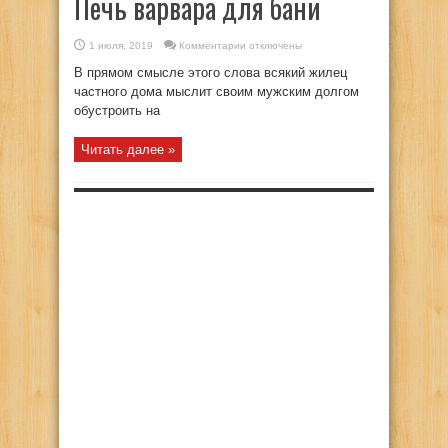
Печь варвара для бани
к
1 июля, 2019
Комментарии
отключены
записи
Печь
В прямом смысле этого слова всякий жилец
варвара
для
частного дома мыслит своим мужским долгом
бани
обустроить на
Читать далее »