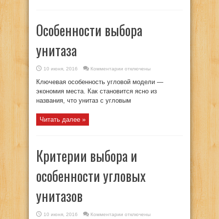
Особенности выбора
унитаза
к
10 июня, 2016
Комментарии
отключены
записи
Особенности
Ключевая особенность угловой модели —
выбора
унитаза
экономия места. Как становится ясно из
названия, что унитаз с угловым
Читать далее »
Критерии выбора и
особенности угловых
унитазов
к
10 июня, 2016
Комментарии
отключены