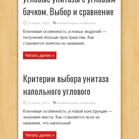
бачком. Выбор и сравнение
к
10 июня, 2016
Комментарии
отключены
записи
Угловые
Ключевая особенность угловых моделей —
унитазы
с
получения больше пространства. Как
угловым
становится понятно из названия,
бачком.
Выбор
и
сравнение
Читать далее »
Критерии выбора унитаза
напольного углового
к
10 июня, 2016
Комментарии
отключены
записи
Критерии
Ключевая особенность угловой конструкции —
выбора
унитаза
экономия места. Как становится ясно из
напольного
названия, что напольный
углового
Читать далее »