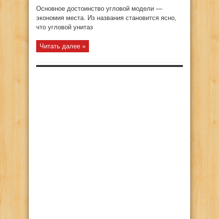
записи
Критерии
Основное достоинство угловой модели —
выбора
и
экономия места. Из названия становится ясно,
особенности
что угловой унитаз
угловых
унитазов
Читать далее »