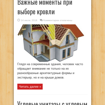
Важные моменты при
выборе кровли
к
14 июля, 2018
Комментарии
отключены
записи
Важные
моменты
при
выборе
кровли
Глядя на современные здания, человек часто
обращает внимание не только на их
разнообразные архитектурные формы и
экстерьер, но и на крыши домов.
Читать далее »
Угловые унитазы с угловым