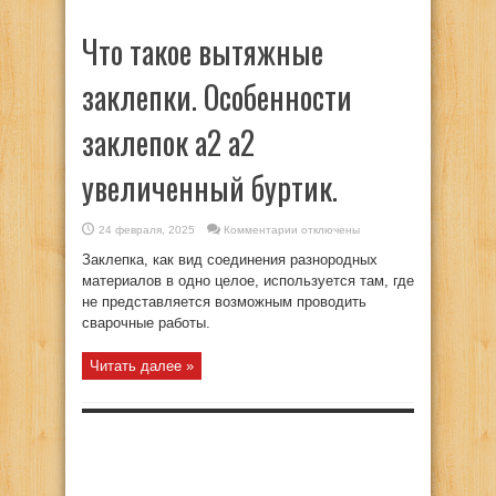
Что такое вытяжные
заклепки. Особенности
заклепок а2 а2
увеличенный буртик.
к
24 февраля, 2025
Комментарии
отключены
записи
Что
Заклепка, как вид соединения разнородных
такое
вытяжные
материалов в одно целое, используется там, где
заклепки.
не представляется возможным проводить
Особенности
заклепок
сварочные работы.
а2
а2
увеличенный
буртик.
Читать далее »