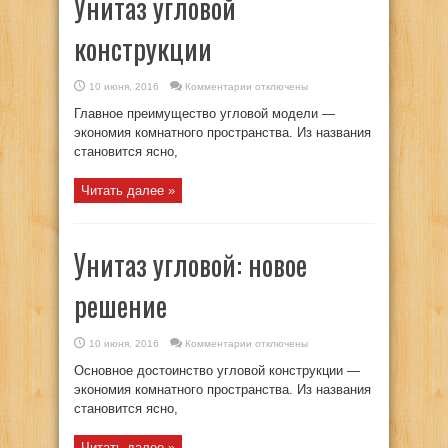
Унитаз угловой
конструкции
к
10 июня, 2016
Комментарии
отключены
записи
Унитаз
Главное преимущество угловой модели —
угловой
конструкции
экономия комнатного пространства. Из названия
становится ясно,
Читать далее »
Унитаз угловой: новое
решение
к
10 июня, 2016
Комментарии
отключены
записи
Унитаз
Основное достоинство угловой конструкции —
угловой:
новое
экономия комнатного пространства. Из названия
решение
становится ясно,
Читать далее »