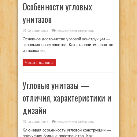
Особенности угловых
унитазов
к
10 июня, 2016
Комментарии
отключены
записи
Особенности
Основное достоинство угловой конструкции —
угловых
унитазов
экономия пространства. Как становится понятно
из названия,
Читать далее »
Угловые унитазы —
отличия, характеристики и
дизайн
к
10 июня, 2016
Комментарии
отключены
записи
Угловые
Ключевая особенность угловой конструкции —
унитазы
—
получения больше пространства. Как