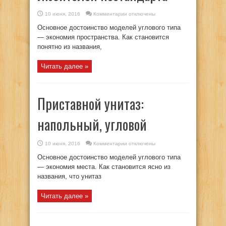
к
10 июня, 2016
Комментарии
отключены
записи
Угловой
Основное достоинство моделей углового типа
унитаз
для
— экономия пространства. Как становится
любителей
понятно из названия,
нестандарта
Читать далее »
Приставной унитаз:
напольный, угловой
к
10 июня, 2016
Комментарии
отключены
записи
Приставной
Основное достоинство моделей углового типа
унитаз:
напольный,
— экономия места. Как становится ясно из
угловой
названия, что унитаз
Читать далее »