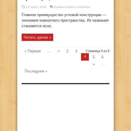
к
10 июня, 2016
Комментарии
отключены
записи
Унитаз
Главное преимущество угловой конструкции —
угловой
и
экономия комнатного пространства. Из названия
его
становится ясно,
преимущества
Читать далее »
« Первая
...
«
2
3
Страница 4 из 8
4
5
6
»
...
Последняя »