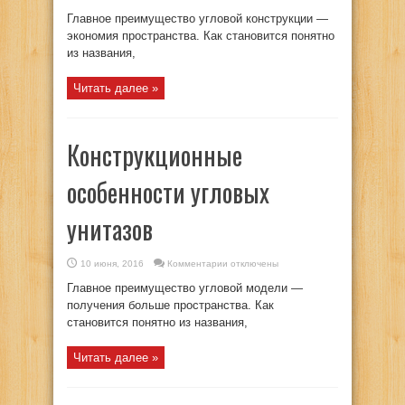
записи
Размеры
Главное преимущество угловой конструкции —
унитазов:
напольных,
экономия пространства. Как становится понятно
подвесных,
из названия,
детских
Читать далее »
Конструкционные
особенности угловых
унитазов
к
10 июня, 2016
Комментарии
отключены
записи
Конструкционные
Главное преимущество угловой модели —
особенности
угловых
получения больше пространства. Как
унитазов
становится понятно из названия,
Читать далее »