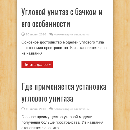
Угловой унитаз с бачком и
его особенности
к
10 июня, 2016
Комментарии
отключены
записи
Угловой
Основное достоинство моделей углового типа
унитаз
с
— экономия пространства. Как становится ясно
бачком
из названия,
и
его
особенности
Читать далее »
Где применяется установка
углового унитаза
к
10 июня, 2016
Комментарии
отключены
записи
Где
Главное преимущество угловой модели —
применяется
установка
получения больше пространства. Из названия
углового
становится ясно, что
унитаза