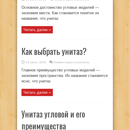
записи
Особенности
Основное достоинство угловых моделей —
угловых
напольных
экономия места. Как становится понятно из
унитазов
названия, что унитаз
Читать далее »
Как выбрать унитаз?
к
10 июня, 2016
Комментарии
отключены
записи
Как
Главное преимущество угловых моделей —
выбрать
унитаз?
экономия пространства. Из названия становится
ясно, что унитаз
Читать далее »
Унитаз угловой и его
преимущества