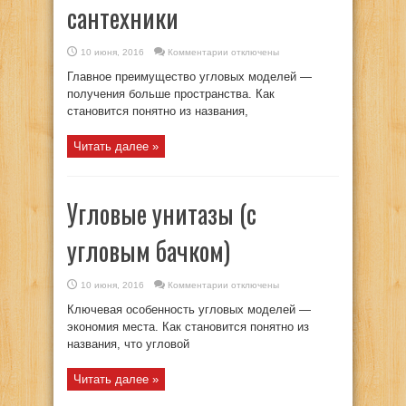
сантехники
к
10 июня, 2016
Комментарии
отключены
записи
Размеры
Главное преимущество угловых моделей —
угловых
унитазов.
получения больше пространства. Как
Разновидности
становится понятно из названия,
такой
сантехники
Читать далее »
Угловые унитазы (с
угловым бачком)
к
10 июня, 2016
Комментарии
отключены
записи
Угловые
Ключевая особенность угловых моделей —
унитазы
(с
экономия места. Как становится понятно из
угловым
названия, что угловой
бачком)
Читать далее »