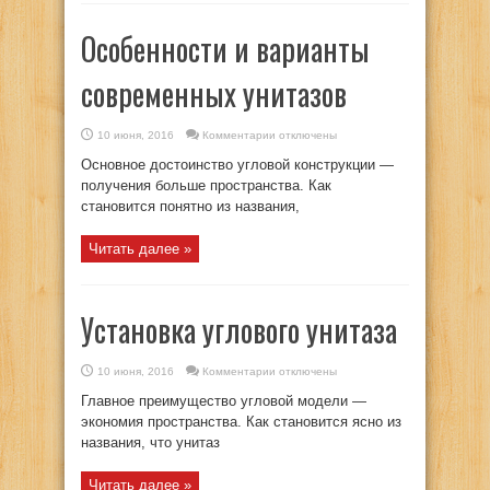
Особенности и варианты
современных унитазов
к
10 июня, 2016
Комментарии
отключены
записи
Особенности
Основное достоинство угловой конструкции —
и
варианты
получения больше пространства. Как
современных
становится понятно из названия,
унитазов
Читать далее »
Установка углового унитаза
к
10 июня, 2016
Комментарии
отключены
записи
Установка
Главное преимущество угловой модели —
углового
унитаза
экономия пространства. Как становится ясно из
названия, что унитаз
Читать далее »