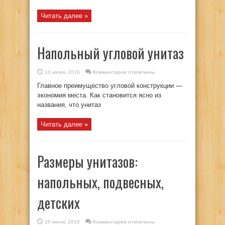
Читать далее »
Напольный угловой унитаз
к
10 июня, 2016
Комментарии
отключены
записи
Напольный
Главное преимущество угловой конструкции —
угловой
унитаз
экономия места. Как становится ясно из
названия, что унитаз
Читать далее »
Размеры унитазов:
напольных, подвесных,
детских
к
10 июня, 2016
Комментарии
отключены