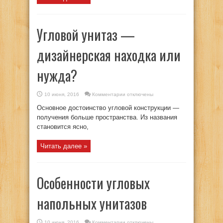
Угловой унитаз —
дизайнерская находка или
нужда?
к
10 июня, 2016
Комментарии
отключены
записи
Угловой
Основное достоинство угловой конструкции —
унитаз
—
получения больше пространства. Из названия
дизайнерская
становится ясно,
находка
или
нужда?
Читать далее »
Особенности угловых
напольных унитазов
к
10 июня, 2016
Комментарии
отключены