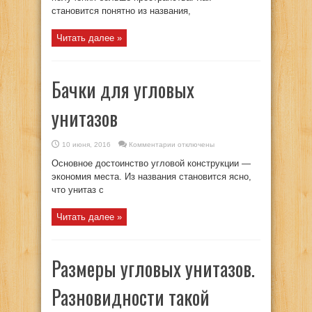
отличия,
становится понятно из названия,
характеристики
и
дизайн
Читать далее »
Бачки для угловых
унитазов
к
10 июня, 2016
Комментарии
отключены
записи
Бачки
Основное достоинство угловой конструкции —
для
угловых
экономия места. Из названия становится ясно,
унитазов
что унитаз с
Читать далее »
Размеры угловых унитазов.
Разновидности такой