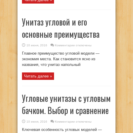
Унитаз угловой и его
основные преимущества
к
10 июня, 2016
Комментарии
отключены
записи
Унитаз
Главное преимущество угловой модели —
угловой
и
экономия места. Как становится ясно из
его
названия, что унитаз напольный
основные
преимущества
Читать далее »
Угловые унитазы с угловым
бачком. Выбор и сравнение
к
10 июня, 2016
Комментарии
отключены
записи
Угловые
Ключевая особенность угловых моделей —
унитазы