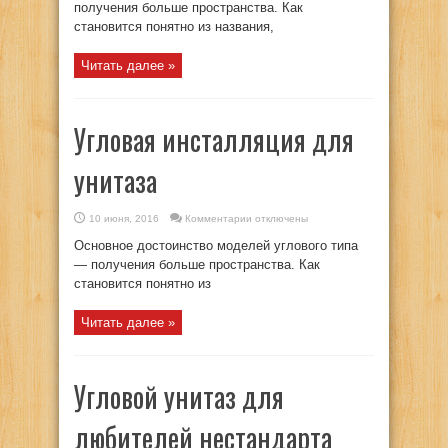
с
получения больше пространства. Как
угловым
становится понятно из названия,
бачком.
Выбор
и
сравнение
Читать далее »
Угловая инсталляция для
унитаза
к
10 июня, 2016
Комментарии
отключены
записи
Угловая
Основное достоинство моделей углового типа
инсталляция
для
— получения больше пространства. Как
унитаза
становится понятно из
Читать далее »
Угловой унитаз для
любителей нестандарта