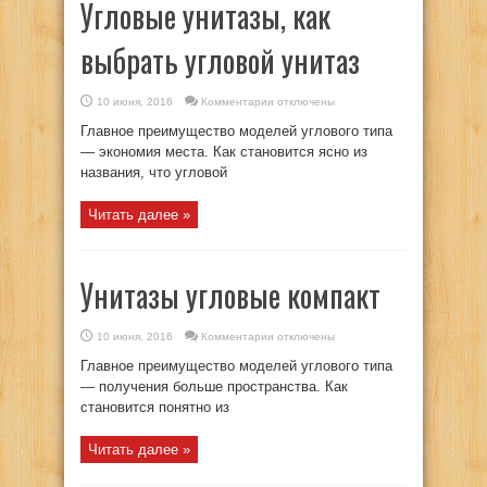
Угловые унитазы, как
выбрать угловой унитаз
к
10 июня, 2016
Комментарии
отключены
записи
Угловые
Главное преимущество моделей углового типа
унитазы,
как
— экономия места. Как становится ясно из
выбрать
названия, что угловой
угловой
унитаз
Читать далее »
Унитазы угловые компакт
к
10 июня, 2016
Комментарии
отключены
записи
Унитазы
Главное преимущество моделей углового типа
угловые
компакт
— получения больше пространства. Как
становится понятно из
Читать далее »